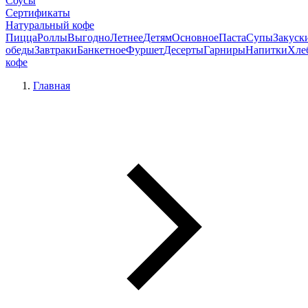
Соусы
Сертификаты
Натуральный кофе
Пицца
Роллы
Выгодно
Летнее
Детям
Основное
Паста
Супы
Закуск
обеды
Завтраки
Банкетное
Фуршет
Десерты
Гарниры
Напитки
Хле
кофе
Главная