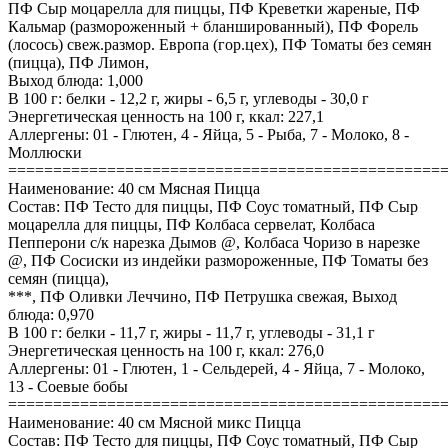
ПФ Сыр моцарелла для пиццы, ПФ Креветки жареные, ПФ
Кальмар (размороженный + бланшированный), ПФ Форель
(лосось) свеж.размор. Европа (гор.цех), ПФ Томаты без семян
(пицца), ПФ Лимон,
Выход блюда: 1,000
В 100 г: белки - 12,2 г, жиры - 6,5 г, углеводы - 30,0 г
Энергетическая ценность на 100 г, ккал: 227,1
Аллергены: 01 - Глютен, 4 - Яйца, 5 - Рыба, 7 - Молоко, 8 -
Моллюски
================================================
Наименование: 40 см Мясная Пицца
Состав: ПФ Тесто для пиццы, ПФ Соус томатный, ПФ Сыр
моцарелла для пиццы, ПФ Колбаса сервелат, Колбаса
Пепперони с/к нарезка Дымов @, Колбаса Чоризо в нарезке
@, ПФ Сосиски из индейки размороженные, ПФ Томаты без
семян (пицца),
***, ПФ Оливки Леччино, ПФ Петрушка свежая, Выход
блюда: 0,970
В 100 г: белки - 11,7 г, жиры - 11,7 г, углеводы - 31,1 г
Энергетическая ценность на 100 г, ккал: 276,0
Аллергены: 01 - Глютен, 1 - Сельдерей, 4 - Яйца, 7 - Молоко,
13 - Соевые бобы
================================================
Наименование: 40 см Мясной микс Пицца
Состав: ПФ Тесто для пиццы, ПФ Соус томатный, ПФ Сыр