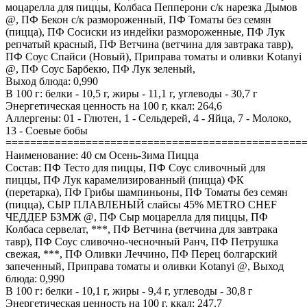
моцарелла для пиццы, Колбаса Пепперони с/к нарезка Дымов
@, ПФ Бекон с/к размороженный, ПФ Томаты без семян
(пицца), ПФ Сосиски из индейки размороженные, ПФ Лук
репчатый красный, ПФ Ветчина (ветчина для завтрака тавр),
ПФ Соус Спайси (Новый), Приправа томаты и оливки Kotanyi
@, ПФ Соус Барбекю, ПФ Лук зеленый,
Выход блюда: 0,990
В 100 г: белки - 10,5 г, жиры - 11,1 г, углеводы - 30,7 г
Энергетическая ценность на 100 г, ккал: 264,6
Аллергены: 01 - Глютен, 1 - Сельдерей, 4 - Яйца, 7 - Молоко,
13 - Соевые бобы
================================================
Наименование: 40 см Осень-Зима Пицца
Состав: ПФ Тесто для пиццы, ПФ Соус сливочный для
пиццы, ПФ Лук карамелизированный (пицца) ФК
(перетарка), ПФ Грибы шампиньоны, ПФ Томаты без семян
(пицца), СЫР ПЛАВЛЕНЫЙ слайсы 45% METRO CHEF
ЧЕДДЕР БЗМЖ @, ПФ Сыр моцарелла для пиццы, ПФ
Колбаса сервелат, ***, ПФ Ветчина (ветчина для завтрака
тавр), ПФ Соус сливочно-чесночный Ранч, ПФ Петрушка
свежая, ***, ПФ Оливки Леччино, ПФ Перец болгарский
запеченный, Приправа томаты и оливки Kotanyi @, Выход
блюда: 0,990
В 100 г: белки - 10,1 г, жиры - 9,4 г, углеводы - 30,8 г
Энергетическая ценность на 100 г, ккал: 247,7