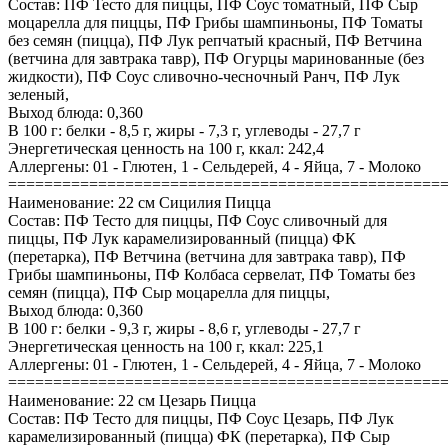
Состав: ПФ Тесто для пиццы, ПФ Соус томатный, ПФ Сыр
моцарелла для пиццы, ПФ Грибы шампиньоны, ПФ Томаты
без семян (пицца), ПФ Лук репчатый красный, ПФ Ветчина
(ветчина для завтрака тавр), ПФ Огурцы маринованные (без
жидкости), ПФ Соус сливочно-чесночный Ранч, ПФ Лук
зеленый,
Выход блюда: 0,360
В 100 г: белки - 8,5 г, жиры - 7,3 г, углеводы - 27,7 г
Энергетическая ценность на 100 г, ккал: 242,4
Аллергены: 01 - Глютен, 1 - Сельдерей, 4 - Яйца, 7 - Молоко
================================================
Наименование: 22 см Сицилия Пицца
Состав: ПФ Тесто для пиццы, ПФ Соус сливочный для
пиццы, ПФ Лук карамелизированный (пицца) ФК
(перетарка), ПФ Ветчина (ветчина для завтрака тавр), ПФ
Грибы шампиньоны, ПФ Колбаса сервелат, ПФ Томаты без
семян (пицца), ПФ Сыр моцарелла для пиццы,
Выход блюда: 0,360
В 100 г: белки - 9,3 г, жиры - 8,6 г, углеводы - 27,7 г
Энергетическая ценность на 100 г, ккал: 225,1
Аллергены: 01 - Глютен, 1 - Сельдерей, 4 - Яйца, 7 - Молоко
================================================
Наименование: 22 см Цезарь Пицца
Состав: ПФ Тесто для пиццы, ПФ Соус Цезарь, ПФ Лук
карамелизированный (пицца) ФК (перетарка), ПФ Сыр