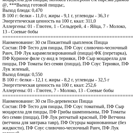
@, ***Выход готовой пиццы:,
Выход блюда: 0,470
В 100 г: белки - 11,0 г, жиры - 9,1 г, углеводы - 36,3 г
Энергетическая ценность на 100 г, ккал: 311,0
Аллергены: 01 - Глютен, 1 - Сельдерей, 4 - Яйца, 7 - Молоко,
13 - Соевые бобы
================================================
Наименование: 30 см Пикантный цыпленок Пицца
Состав: ПФ Тесто для пиццы, ПФ Соус сливочно-чесночный
Ранч, ПФ Лук карамелизированный (пицца) ФК (перетарка),
ПФ Куриное филе су-вид в терияки, ПФ Сыр моцарелла для
пиццы, ПФ Томаты без семян (пицца), ПФ Соус Терияки, ПФ
Лук зеленый,
Выход блюда: 0,550
В 100 г: белки - 12,1 г, жиры - 8,2 г, углеводы - 32,5 г
Энергетическая ценность на 100 г, ккал: 252,6
Аллергены: 01 - Глютен, 7 - Молоко, 13 - Соевые бобы
================================================
Наименование: 30 см По-деревенски Пицца
Состав: ПФ Тесто для пиццы, ПФ Соус томатный, ПФ Сыр
моцарелла для пиццы, ПФ Грибы шампиньоны, ПФ Томаты
без семян (пицца), ПФ Лук репчатый красный, ПФ Ветчина
(ветчина для завтрака тавр), ПФ Огурцы маринованные (без
жидкости), ПФ Соус сливочно-чесночный Ранч, ПФ Лук