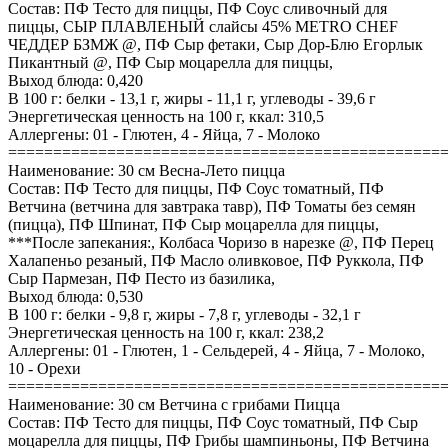
Состав: ПФ Тесто для пиццы, ПФ Соус сливочный для
пиццы, СЫР ПЛАВЛЕНЫЙ слайсы 45% METRO CHEF
ЧЕДДЕР БЗМЖ @, ПФ Сыр фетаки, Сыр Дор-Блю Егорлык
Пикантный @, ПФ Сыр моцарелла для пиццы,
Выход блюда: 0,420
В 100 г: белки - 13,1 г, жиры - 11,1 г, углеводы - 39,6 г
Энергетическая ценность на 100 г, ккал: 310,5
Аллергены: 01 - Глютен, 4 - Яйца, 7 - Молоко
================================================
Наименование: 30 см Весна-Лето пицца
Состав: ПФ Тесто для пиццы, ПФ Соус томатный, ПФ
Ветчина (ветчина для завтрака тавр), ПФ Томаты без семян
(пицца), ПФ Шпинат, ПФ Сыр моцарелла для пиццы,
***После запекания:, Колбаса Чоризо в нарезке @, ПФ Перец
Халапеньо резаный, ПФ Масло оливковое, ПФ Руккола, ПФ
Сыр Пармезан, ПФ Песто из базилика,
Выход блюда: 0,530
В 100 г: белки - 9,8 г, жиры - 7,8 г, углеводы - 32,1 г
Энергетическая ценность на 100 г, ккал: 238,2
Аллергены: 01 - Глютен, 1 - Сельдерей, 4 - Яйца, 7 - Молоко,
10 - Орехи
================================================
Наименование: 30 см Ветчина с грибами Пицца
Состав: ПФ Тесто для пиццы, ПФ Соус томатный, ПФ Сыр
моцарелла для пиццы, ПФ Грибы шампиньоны, ПФ Ветчина