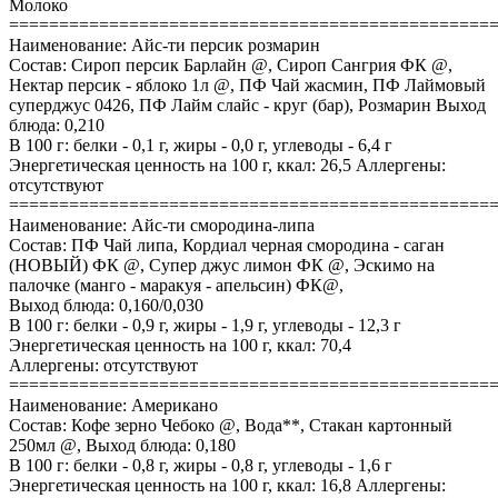
Молоко
================================================
Наименование: Айс-ти персик розмарин
Состав: Сироп персик Барлайн @, Сироп Сангрия ФК @,
Нектар персик - яблоко 1л @, ПФ Чай жасмин, ПФ Лаймовый
суперджус 0426, ПФ Лайм слайс - круг (бар), Розмарин Выход
блюда: 0,210
В 100 г: белки - 0,1 г, жиры - 0,0 г, углеводы - 6,4 г
Энергетическая ценность на 100 г, ккал: 26,5 Аллергены:
отсутствуют
================================================
Наименование: Айс-ти смородина-липа
Состав: ПФ Чай липа, Кордиал черная смородина - саган
(НОВЫЙ) ФК @, Супер джус лимон ФК @, Эскимо на
палочке (манго - маракуя - апельсин) ФК@,
Выход блюда: 0,160/0,030
В 100 г: белки - 0,9 г, жиры - 1,9 г, углеводы - 12,3 г
Энергетическая ценность на 100 г, ккал: 70,4
Аллергены: отсутствуют
================================================
Наименование: Американо
Состав: Кофе зерно Чебоко @, Вода**, Стакан картонный
250мл @, Выход блюда: 0,180
В 100 г: белки - 0,8 г, жиры - 0,8 г, углеводы - 1,6 г
Энергетическая ценность на 100 г, ккал: 16,8 Аллергены: