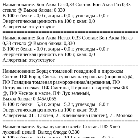
Наименование: Бон Аква Газ 0,33 Состав: Бон Аква Газ 0,33
стекло @ Выход блюда: 0,330
В 100 г: белки - 0,0 г, жиры - 0,0 г, углеводы - 0,0 г
Энергетическая ценность на 100 г, ккал: 0,0
Аллергены: отсутствуют
================================================
Наименование: Бон Аква Негаз. 0,33 Состав: Бон Аква Негаз
0,33 стекло @ Выход блюда: 0,330
В 100 г: белки - 0,0 г, жиры - 0,0 г, углеводы - 0,0 г
Энергетическая ценность на 100 г, ккал: 0,0
Аллергены: отсутствуют
================================================
Наименование: Борщ с томленой говядиной и пирожком
Состав: ПФ Борщ, Свекла сушеная натуральная (порошок) @,
ПФ Говядина томленая размороженная/нарезанная, ПФ
Петрушка свежая, ПФ Сметана, Пирожок с картофелем ФК
@, ПФ Чеснок в масле, ПФ Лук зеленый,
Выход блюда: 0,345/0,055
В 100 г: белки - 5,3 г, жиры - 5,2 г, углеводы - 8,0 г
Энергетическая ценность на 100 г, ккал: 99,8
Аллергены: 01 - Глютен, 2 - Клейковина (глютен), 7 - Молоко
================================================
Наименование: Булка лукового хлеба Состав: ПФ Хлеб
луковый целый, Выход блюда: 0,330
В 100 г: белки - 5,0 г, жиры - 10,1 г, углеводы - 32,7 г