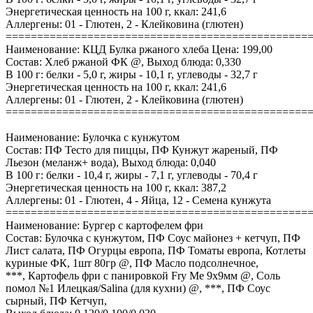
Энергетическая ценность на 100 г, ккал: 241,6
Аллергены: 01 - Глютен, 2 - Клейковина (глютен)
================================================
Наименование: КЦД Булка ржаного хлеба Цена: 199,00
Состав: Хлеб ржаной ФК @, Выход блюда: 0,330
В 100 г: белки - 5,0 г, жиры - 10,1 г, углеводы - 32,7 г
Энергетическая ценность на 100 г, ккал: 241,6
Аллергены: 01 - Глютен, 2 - Клейковина (глютен)
================================================
Наименование: Булочка с кунжутом
Состав: ПФ Тесто для пиццы, ПФ Кунжут жареный, ПФ
Льезон (меланж+ вода), Выход блюда: 0,040
В 100 г: белки - 10,4 г, жиры - 7,1 г, углеводы - 70,4 г
Энергетическая ценность на 100 г, ккал: 387,2
Аллергены: 01 - Глютен, 4 - Яйца, 12 - Семена кунжута
================================================
Наименование: Бургер с картофелем фри
Состав: Булочка с кунжутом, ПФ Соус майонез + кетчуп, ПФ
Лист салата, ПФ Огурцы европа, ПФ Томаты европа, Котлеты
куриные ФК, 1шт 80гр @, ПФ Масло подсолнечное,
***, Картофель фри с панировкой Fry Me 9х9мм @, Соль
помол №1 Илецкая/Salina (для кухни) @, ***, ПФ Соус
сырный, ПФ Кетчуп,