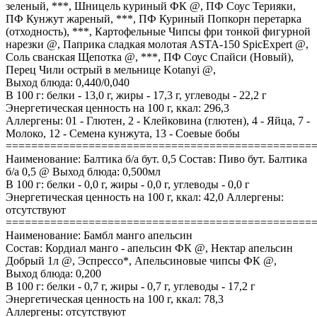
зеленый, ***, Шницель куриный ФК @, ПФ Соус Терияки,
ПФ Кунжут жареный, ***, ПФ Куриный Попкорн перетарка
(отходность), ***, Картофельные Чипсы фри тонкой фигурной
нарезки @, Паприка сладкая молотая ASTA-150 SpicExpert @,
Соль сванская Щепотка @, ***, ПФ Соус Спайси (Новый),
Перец Чили острый в мельнице Kotanyi @,
Выход блюда: 0,440/0,040
В 100 г: белки - 13,0 г, жиры - 17,3 г, углеводы - 22,2 г
Энергетическая ценность на 100 г, ккал: 296,3
Аллергены: 01 - Глютен, 2 - Клейковина (глютен), 4 - Яйца, 7 -
Молоко, 12 - Семена кунжута, 13 - Соевые бобы
================================================
Наименование: Балтика б/а бут. 0,5 Состав: Пиво бут. Балтика
б/а 0,5 @ Выход блюда: 0,500мл
В 100 г: белки - 0,0 г, жиры - 0,0 г, углеводы - 0,0 г
Энергетическая ценность на 100 г, ккал: 42,0 Аллергены:
отсутствуют
================================================
Наименование: Бамбл манго апельсин
Состав: Кордиал манго - апельсин ФК @, Нектар апельсин
Добрый 1л @, Эспрессо*, Апельсиновые чипсы ФК @,
Выход блюда: 0,200
В 100 г: белки - 0,7 г, жиры - 0,7 г, углеводы - 17,2 г
Энергетическая ценность на 100 г, ккал: 78,3
Аллергены: отсутствуют