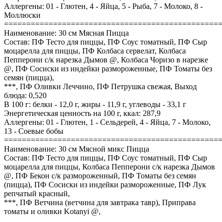
Аллергены: 01 - Глютен, 4 - Яйца, 5 - Рыба, 7 - Молоко, 8 -
Моллюски
================================================
Наименование: 30 см Мясная Пицца
Состав: ПФ Тесто для пиццы, ПФ Соус томатный, ПФ Сыр
моцарелла для пиццы, ПФ Колбаса сервелат, Колбаса
Пепперони с/к нарезка Дымов @, Колбаса Чоризо в нарезке
@, ПФ Сосиски из индейки размороженные, ПФ Томаты без
семян (пицца),
***, ПФ Оливки Леччино, ПФ Петрушка свежая, Выход
блюда: 0,520
В 100 г: белки - 12,0 г, жиры - 11,9 г, углеводы - 33,1 г
Энергетическая ценность на 100 г, ккал: 287,9
Аллергены: 01 - Глютен, 1 - Сельдерей, 4 - Яйца, 7 - Молоко,
13 - Соевые бобы
================================================
Наименование: 30 см Мясной микс Пицца
Состав: ПФ Тесто для пиццы, ПФ Соус томатный, ПФ Сыр
моцарелла для пиццы, Колбаса Пепперони с/к нарезка Дымов
@, ПФ Бекон с/к размороженный, ПФ Томаты без семян
(пицца), ПФ Сосиски из индейки размороженные, ПФ Лук
репчатый красный,
***, ПФ Ветчина (ветчина для завтрака тавр), Приправа
томаты и оливки Kotanyi @,