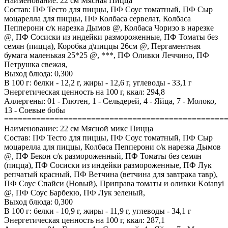
Наименование: 22 см Мясная Пицца
Состав: ПФ Тесто для пиццы, ПФ Соус томатный, ПФ Сыр
моцарелла для пиццы, ПФ Колбаса сервелат, Колбаса
Пепперони с/к нарезка Дымов @, Колбаса Чоризо в нарезке
@, ПФ Сосиски из индейки размороженные, ПФ Томаты без
семян (пицца), Коробка д\пиццы 26см @, Пергаментная
бумага маленькая 25*25 @, ***, ПФ Оливки Леччино, ПФ
Петрушка свежая,
Выход блюда: 0,300
В 100 г: белки - 12,2 г, жиры - 12,6 г, углеводы - 33,1 г
Энергетическая ценность на 100 г, ккал: 294,8
Аллергены: 01 - Глютен, 1 - Сельдерей, 4 - Яйца, 7 - Молоко,
13 - Соевые бобы
================================================
Наименование: 22 см Мясной микс Пицца
Состав: ПФ Тесто для пиццы, ПФ Соус томатный, ПФ Сыр
моцарелла для пиццы, Колбаса Пепперони с/к нарезка Дымов
@, ПФ Бекон с/к размороженный, ПФ Томаты без семян
(пицца), ПФ Сосиски из индейки размороженные, ПФ Лук
репчатый красный, ПФ Ветчина (ветчина для завтрака тавр),
ПФ Соус Спайси (Новый), Приправа томаты и оливки Kotanyi
@, ПФ Соус Барбекю, ПФ Лук зеленый,
Выход блюда: 0,300
В 100 г: белки - 10,9 г, жиры - 11,9 г, углеводы - 34,1 г
Энергетическая ценность на 100 г, ккал: 287,1