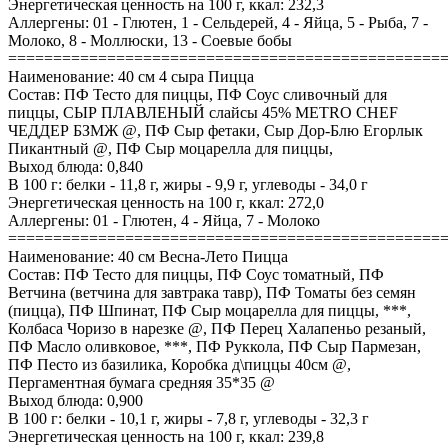
Энергетическая ценность на 100 г, ккал: 232,3
Аллергены: 01 - Глютен, 1 - Сельдерей, 4 - Яйца, 5 - Рыба, 7 -
Молоко, 8 - Моллюски, 13 - Соевые бобы
================================================
Наименование: 40 см 4 сыра Пицца
Состав: ПФ Тесто для пиццы, ПФ Соус сливочный для
пиццы, СЫР ПЛАВЛЕНЫЙ слайсы 45% METRO CHEF
ЧЕДДЕР БЗМЖ @, ПФ Сыр фетаки, Сыр Дор-Блю Егорлык
Пикантный @, ПФ Сыр моцарелла для пиццы,
Выход блюда: 0,840
В 100 г: белки - 11,8 г, жиры - 9,9 г, углеводы - 34,0 г
Энергетическая ценность на 100 г, ккал: 272,0
Аллергены: 01 - Глютен, 4 - Яйца, 7 - Молоко
================================================
Наименование: 40 см Весна-Лето Пицца
Состав: ПФ Тесто для пиццы, ПФ Соус томатный, ПФ
Ветчина (ветчина для завтрака тавр), ПФ Томаты без семян
(пицца), ПФ Шпинат, ПФ Сыр моцарелла для пиццы, ***,
Колбаса Чоризо в нарезке @, ПФ Перец Халапеньо резаный,
ПФ Масло оливковое, ***, ПФ Руккола, ПФ Сыр Пармезан,
ПФ Песто из базилика, Коробка д\пиццы 40см @,
Пергаментная бумага средняя 35*35 @
Выход блюда: 0,900
В 100 г: белки - 10,1 г, жиры - 7,8 г, углеводы - 32,3 г
Энергетическая ценность на 100 г, ккал: 239,8