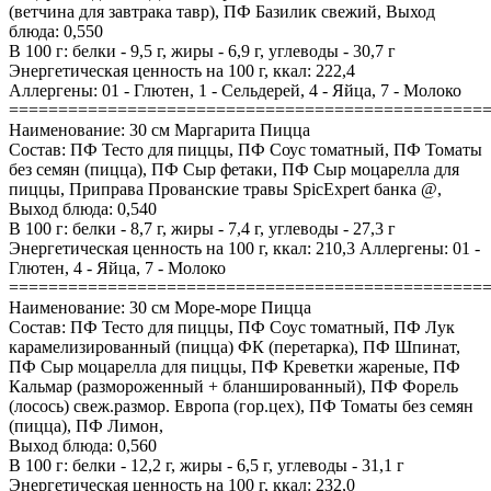
(ветчина для завтрака тавр), ПФ Базилик свежий, Выход
блюда: 0,550
В 100 г: белки - 9,5 г, жиры - 6,9 г, углеводы - 30,7 г
Энергетическая ценность на 100 г, ккал: 222,4
Аллергены: 01 - Глютен, 1 - Сельдерей, 4 - Яйца, 7 - Молоко
================================================
Наименование: 30 см Маргарита Пицца
Состав: ПФ Тесто для пиццы, ПФ Соус томатный, ПФ Томаты
без семян (пицца), ПФ Сыр фетаки, ПФ Сыр моцарелла для
пиццы, Приправа Прованские травы SpicExpert банка @,
Выход блюда: 0,540
В 100 г: белки - 8,7 г, жиры - 7,4 г, углеводы - 27,3 г
Энергетическая ценность на 100 г, ккал: 210,3 Аллергены: 01 -
Глютен, 4 - Яйца, 7 - Молоко
================================================
Наименование: 30 см Море-море Пицца
Состав: ПФ Тесто для пиццы, ПФ Соус томатный, ПФ Лук
карамелизированный (пицца) ФК (перетарка), ПФ Шпинат,
ПФ Сыр моцарелла для пиццы, ПФ Креветки жареные, ПФ
Кальмар (размороженный + бланшированный), ПФ Форель
(лосось) свеж.размор. Европа (гор.цех), ПФ Томаты без семян
(пицца), ПФ Лимон,
Выход блюда: 0,560
В 100 г: белки - 12,2 г, жиры - 6,5 г, углеводы - 31,1 г
Энергетическая ценность на 100 г, ккал: 232,0