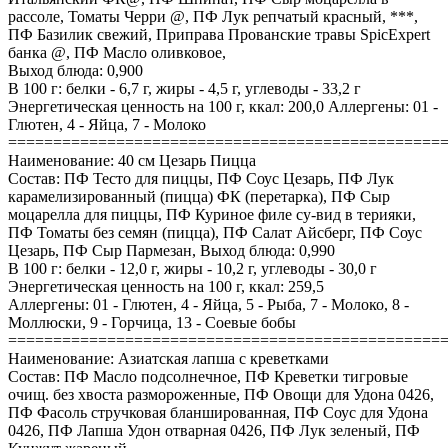
рассоле, Томаты Черри @, ПФ Лук репчатый красный, ***,
ПФ Базилик свежий, Приправа Прованские травы SpicExpert
банка @, ПФ Масло оливковое,
Выход блюда: 0,900
В 100 г: белки - 6,7 г, жиры - 4,5 г, углеводы - 33,2 г
Энергетическая ценность на 100 г, ккал: 200,0 Аллергены: 01 -
Глютен, 4 - Яйца, 7 - Молоко
================================================
Наименование: 40 см Цезарь Пицца
Состав: ПФ Тесто для пиццы, ПФ Соус Цезарь, ПФ Лук
карамелизированный (пицца) ФК (перетарка), ПФ Сыр
моцарелла для пиццы, ПФ Куриное филе су-вид в терияки,
ПФ Томаты без семян (пицца), ПФ Салат Айсберг, ПФ Соус
Цезарь, ПФ Сыр Пармезан, Выход блюда: 0,990
В 100 г: белки - 12,0 г, жиры - 10,2 г, углеводы - 30,0 г
Энергетическая ценность на 100 г, ккал: 259,5
Аллергены: 01 - Глютен, 4 - Яйца, 5 - Рыба, 7 - Молоко, 8 -
Моллюски, 9 - Горчица, 13 - Соевые бобы
================================================
Наименование: Азиатская лапша с креветками
Состав: ПФ Масло подсолнечное, ПФ Креветки тигровые
очищ. без хвоста размороженные, ПФ Овощи для Удона 0426,
ПФ Фасоль стручковая бланшированная, ПФ Соус для Удона
0426, ПФ Лапша Удон отварная 0426, ПФ Лук зеленый, ПФ