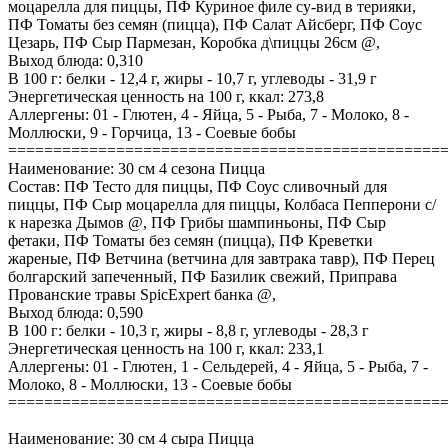
моцарелла для пиццы, ПФ Куриное филе су-вид в терияки,
ПФ Томаты без семян (пицца), ПФ Салат Айсберг, ПФ Соус
Цезарь, ПФ Сыр Пармезан, Коробка д\пиццы 26см @,
Выход блюда: 0,310
В 100 г: белки - 12,4 г, жиры - 10,7 г, углеводы - 31,9 г
Энергетическая ценность на 100 г, ккал: 273,8
Аллергены: 01 - Глютен, 4 - Яйца, 5 - Рыба, 7 - Молоко, 8 -
Моллюски, 9 - Горчица, 13 - Соевые бобы
================================================
Наименование: 30 см 4 сезона Пицца
Состав: ПФ Тесто для пиццы, ПФ Соус сливочный для
пиццы, ПФ Сыр моцарелла для пиццы, Колбаса Пепперони с/
к нарезка Дымов @, ПФ Грибы шампиньоны, ПФ Сыр
фетаки, ПФ Томаты без семян (пицца), ПФ Креветки
жареные, ПФ Ветчина (ветчина для завтрака тавр), ПФ Перец
болгарский запеченный, ПФ Базилик свежий, Приправа
Прованские травы SpicExpert банка @,
Выход блюда: 0,590
В 100 г: белки - 10,3 г, жиры - 8,8 г, углеводы - 28,3 г
Энергетическая ценность на 100 г, ккал: 233,1
Аллергены: 01 - Глютен, 1 - Сельдерей, 4 - Яйца, 5 - Рыба, 7 -
Молоко, 8 - Моллюски, 13 - Соевые бобы
================================================
Наименование: 30 см 4 сыра Пицца