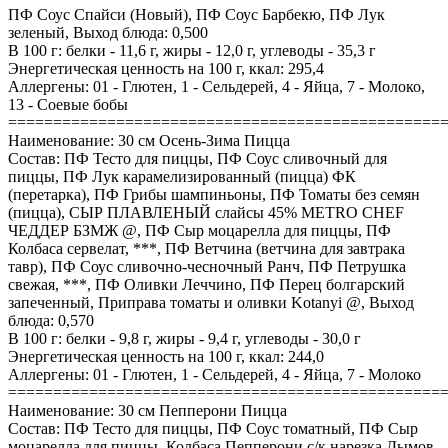
ПФ Соус Спайси (Новый), ПФ Соус Барбекю, ПФ Лук
зеленый, Выход блюда: 0,500
В 100 г: белки - 11,6 г, жиры - 12,0 г, углеводы - 35,3 г
Энергетическая ценность на 100 г, ккал: 295,4
Аллергены: 01 - Глютен, 1 - Сельдерей, 4 - Яйца, 7 - Молоко,
13 - Соевые бобы
================================================
Наименование: 30 см Осень-Зима Пицца
Состав: ПФ Тесто для пиццы, ПФ Соус сливочный для
пиццы, ПФ Лук карамелизированный (пицца) ФК
(перетарка), ПФ Грибы шампиньоны, ПФ Томаты без семян
(пицца), СЫР ПЛАВЛЕНЫЙ слайсы 45% METRO CHEF
ЧЕДДЕР БЗМЖ @, ПФ Сыр моцарелла для пиццы, ПФ
Колбаса сервелат, ***, ПФ Ветчина (ветчина для завтрака
тавр), ПФ Соус сливочно-чесночный Ранч, ПФ Петрушка
свежая, ***, ПФ Оливки Леччино, ПФ Перец болгарский
запеченный, Приправа томаты и оливки Kotanyi @, Выход
блюда: 0,570
В 100 г: белки - 9,8 г, жиры - 9,4 г, углеводы - 30,0 г
Энергетическая ценность на 100 г, ккал: 244,0
Аллергены: 01 - Глютен, 1 - Сельдерей, 4 - Яйца, 7 - Молоко
================================================
Наименование: 30 см Пепперони Пицца
Состав: ПФ Тесто для пиццы, ПФ Соус томатный, ПФ Сыр
моцарелла для пиццы, Колбаса Пепперони с/к нарезка Дымов