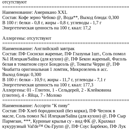
отсутствуют
================================================
Наименование: Американо XXL
Состав: Кофе зерно Чебоко @, Вода**, Выход блюда: 0,300
В 100 г: белки - 0,8 г, жиры - 0,8 г, углеводы - 1,7 г
Энергетическая ценность на 100 г, ккал: 17,2
Аллергены: отсутствуют
================================================
Наименование: Английский завтрак
Состав: ПФ Сосиски жареные, ПФ Глазунья 1шт., Соль помол
№1 Илецкая/Salina (для кухни) @, ПФ Бекон жареный, Фасоль
белая в томатном соусе Бондюэль @, Томаты Черри @, ПФ
Чиабатта оригинальная 1 ломтик, Микрозелень в асс.
Выход блюда: 0,300
В 100 г: белки - 10,9 г, жиры - 11,7 г, углеводы - 7,1 г
Энергетическая ценность на 100 г, ккал: 177,3
Аллергены: 01 - Глютен, 1 - Сельдерей, 2 - Клейковина
(глютен), 4 - Яйца, 7 - Молоко
================================================
Наименование: Ассорти "К пиву"
Состав: ПФ Хлеб бородинский (без корки), ПФ Чеснок в
масле, Соль помол №1 Илецкая/Salina (для кухни) @, ПФ Сыр
Пармезан, ***, Куриные крылья су - вид ФК @, Крахмал
кукурузный Val'de™ Ок-Групп @, ПФ Соус Барбекю, ПФ Лук