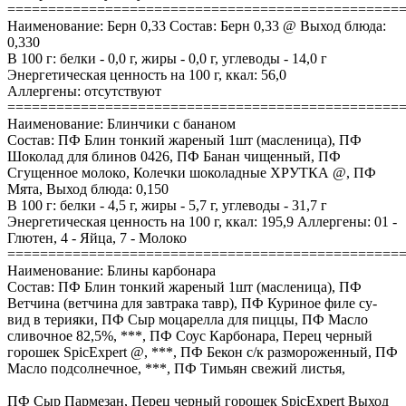
================================================
Наименование: Берн 0,33 Состав: Берн 0,33 @ Выход блюда:
0,330
В 100 г: белки - 0,0 г, жиры - 0,0 г, углеводы - 14,0 г
Энергетическая ценность на 100 г, ккал: 56,0
Аллергены: отсутствуют
================================================
Наименование: Блинчики с бананом
Состав: ПФ Блин тонкий жареный 1шт (масленица), ПФ
Шоколад для блинов 0426, ПФ Банан чищенный, ПФ
Сгущенное молоко, Колечки шоколадные ХРУТКА @, ПФ
Мята, Выход блюда: 0,150
В 100 г: белки - 4,5 г, жиры - 5,7 г, углеводы - 31,7 г
Энергетическая ценность на 100 г, ккал: 195,9 Аллергены: 01 -
Глютен, 4 - Яйца, 7 - Молоко
================================================
Наименование: Блины карбонара
Состав: ПФ Блин тонкий жареный 1шт (масленица), ПФ
Ветчина (ветчина для завтрака тавр), ПФ Куриное филе су-
вид в терияки, ПФ Сыр моцарелла для пиццы, ПФ Масло
сливочное 82,5%, ***, ПФ Соус Карбонара, Перец черный
горошек SpicExpert @, ***, ПФ Бекон с/к размороженный, ПФ
Масло подсолнечное, ***, ПФ Тимьян свежий листья,
ПФ Сыр Пармезан, Перец черный горошек SpicExpert Выход