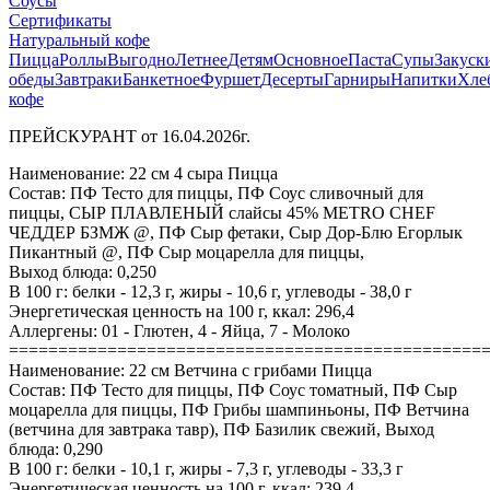
Соусы
Сертификаты
Натуральный кофе
Пицца
Роллы
Выгодно
Летнее
Детям
Основное
Паста
Супы
Закуск
обеды
Завтраки
Банкетное
Фуршет
Десерты
Гарниры
Напитки
Хле
кофе
ПРЕЙСКУРАНТ от 16.04.2026г.
Наименование: 22 см 4 сыра Пицца
Состав: ПФ Тесто для пиццы, ПФ Соус сливочный для
пиццы, СЫР ПЛАВЛЕНЫЙ слайсы 45% METRO CHEF
ЧЕДДЕР БЗМЖ @, ПФ Сыр фетаки, Сыр Дор-Блю Егорлык
Пикантный @, ПФ Сыр моцарелла для пиццы,
Выход блюда: 0,250
В 100 г: белки - 12,3 г, жиры - 10,6 г, углеводы - 38,0 г
Энергетическая ценность на 100 г, ккал: 296,4
Аллергены: 01 - Глютен, 4 - Яйца, 7 - Молоко
================================================
Наименование: 22 см Ветчина с грибами Пицца
Состав: ПФ Тесто для пиццы, ПФ Соус томатный, ПФ Сыр
моцарелла для пиццы, ПФ Грибы шампиньоны, ПФ Ветчина
(ветчина для завтрака тавр), ПФ Базилик свежий, Выход
блюда: 0,290
В 100 г: белки - 10,1 г, жиры - 7,3 г, углеводы - 33,3 г
Энергетическая ценность на 100 г, ккал: 239,4