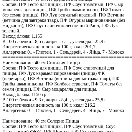
Состав: ПФ Тесто для пиццы, ПФ Соус томатный, ПФ Сыр
моцарелла для пиццы, ПФ Грибы шампиньоны, ПФ Томаты
без семян (пицца), ПФ Лук репчатый красный, ПФ Ветчина
(ветчина для завтрака тавр), ПФ Огурцы маринованные (без
жидкости), ПФ Соус сливочно-чесночный Ранч, ПФ Лук
зеленый,
Выход блюда: 1,155
В 100 г: белки - 8,5 г, жиры - 7,1 г, углеводы - 25,9 г
Энергетическая ценность на 100 г, ккал: 201,7
Аллергены: 01 - Глютен, 1 - Сельдерей, 4 - Яйца, 7 - Молоко
================================================
Наименование: 40 см Сицилия Пицца
Состав: ПФ Тесто для пиццы, ПФ Соус сливочный для
пиццы, ПФ Лук карамелизированный (пицца) ФК
(перетарка), ПФ Ветчина (ветчина для завтрака тавр), ПФ
Грибы шампиньоны, ПФ Колбаса сервелат, ПФ Томаты без
семян (пицца), ПФ Сыр моцарелла для пиццы,
Выход блюда: 1150 гр
В 100 г: белки - 9,3 г, жиры - 8,4 г, углеводы - 25,8 г
Энергетическая ценность на 100 г, ккал: 216,2
Аллергены: 01 - Глютен, 1 - Сельдерей, 4 - Яйца, 7 - Молоко
================================================
Наименование: 40 см Солерно Пицца
Состав: ПФ Тесто для пиццы, ПФ Соус томатный, Соус
Итальянский ФК@, ПФ Шпинат, ПФ Сыр моцарелла в