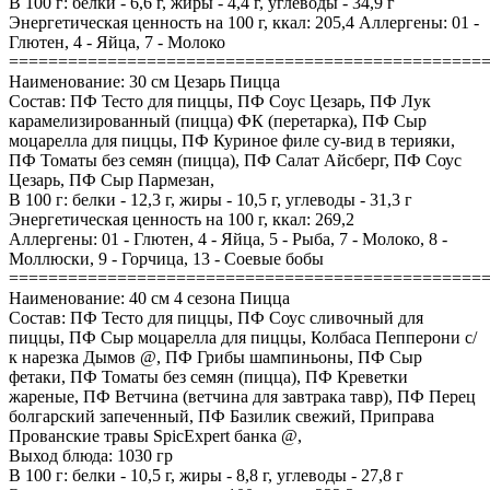
В 100 г: белки - 6,6 г, жиры - 4,4 г, углеводы - 34,9 г
Энергетическая ценность на 100 г, ккал: 205,4 Аллергены: 01 -
Глютен, 4 - Яйца, 7 - Молоко
================================================
Наименование: 30 см Цезарь Пицца
Состав: ПФ Тесто для пиццы, ПФ Соус Цезарь, ПФ Лук
карамелизированный (пицца) ФК (перетарка), ПФ Сыр
моцарелла для пиццы, ПФ Куриное филе су-вид в терияки,
ПФ Томаты без семян (пицца), ПФ Салат Айсберг, ПФ Соус
Цезарь, ПФ Сыр Пармезан,
В 100 г: белки - 12,3 г, жиры - 10,5 г, углеводы - 31,3 г
Энергетическая ценность на 100 г, ккал: 269,2
Аллергены: 01 - Глютен, 4 - Яйца, 5 - Рыба, 7 - Молоко, 8 -
Моллюски, 9 - Горчица, 13 - Соевые бобы
================================================
Наименование: 40 см 4 сезона Пицца
Состав: ПФ Тесто для пиццы, ПФ Соус сливочный для
пиццы, ПФ Сыр моцарелла для пиццы, Колбаса Пепперони с/
к нарезка Дымов @, ПФ Грибы шампиньоны, ПФ Сыр
фетаки, ПФ Томаты без семян (пицца), ПФ Креветки
жареные, ПФ Ветчина (ветчина для завтрака тавр), ПФ Перец
болгарский запеченный, ПФ Базилик свежий, Приправа
Прованские травы SpicExpert банка @,
Выход блюда: 1030 гр
В 100 г: белки - 10,5 г, жиры - 8,8 г, углеводы - 27,8 г