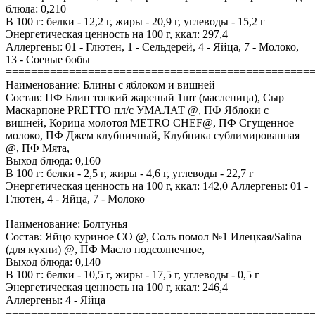
блюда: 0,210
В 100 г: белки - 12,2 г, жиры - 20,9 г, углеводы - 15,2 г
Энергетическая ценность на 100 г, ккал: 297,4
Аллергены: 01 - Глютен, 1 - Сельдерей, 4 - Яйца, 7 - Молоко,
13 - Соевые бобы
================================================
Наименование: Блины с яблоком и вишней
Состав: ПФ Блин тонкий жареный 1шт (масленица), Сыр
Маскарпоне PRETTO пл/с УМАЛАТ @, ПФ Яблоки с
вишней, Корица молотоя METRO CHEF@, ПФ Сгущенное
молоко, ПФ Джем клубничный, Клубника сублимированная
@, ПФ Мята,
Выход блюда: 0,160
В 100 г: белки - 2,5 г, жиры - 4,6 г, углеводы - 22,7 г
Энергетическая ценность на 100 г, ккал: 142,0 Аллергены: 01 -
Глютен, 4 - Яйца, 7 - Молоко
================================================
Наименование: Болтунья
Состав: Яйцо куриное СО @, Соль помол №1 Илецкая/Salina
(для кухни) @, ПФ Масло подсолнечное,
Выход блюда: 0,140
В 100 г: белки - 10,5 г, жиры - 17,5 г, углеводы - 0,5 г
Энергетическая ценность на 100 г, ккал: 246,4
Аллергены: 4 - Яйца
================================================