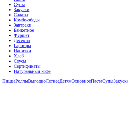
Супы
Закуски
Салаты
Комбо-обеды
Завтраки
Банкетное
Фуршет
Десерты
Гарниры
Напитки
Хлеб
Соусы
Сертификаты
Натуральный кофе
Пицца
Роллы
Выгодно
Летнее
Детям
Основное
Паста
Супы
Закуск