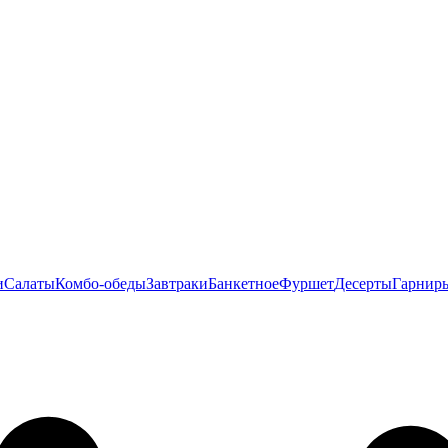
и
Салаты
Комбо-обеды
Завтраки
Банкетное
Фуршет
Десерты
Гарнир