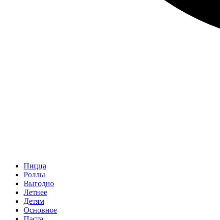
Пицца
Роллы
Выгодно
Летнее
Детям
Основное
Паста