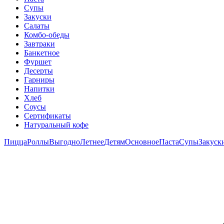
Супы
Закуски
Салаты
Комбо-обеды
Завтраки
Банкетное
Фуршет
Десерты
Гарниры
Напитки
Хлеб
Соусы
Сертификаты
Натуральный кофе
Пицца
Роллы
Выгодно
Летнее
Детям
Основное
Паста
Супы
Закуск