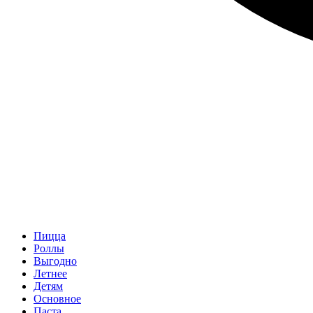
Пицца
Роллы
Выгодно
Летнее
Детям
Основное
Паста