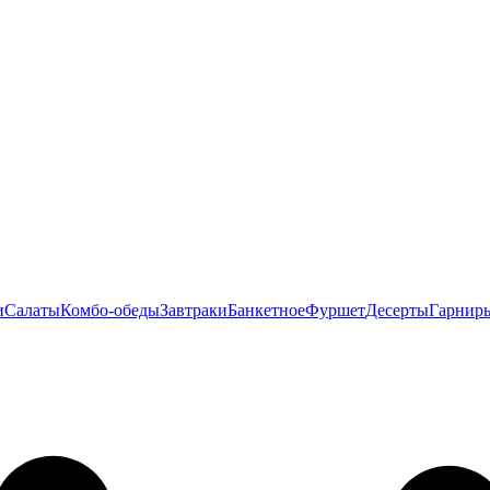
и
Салаты
Комбо-обеды
Завтраки
Банкетное
Фуршет
Десерты
Гарнир