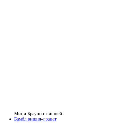
Мини Брауни с вишней
Бамбл вишня–гранат