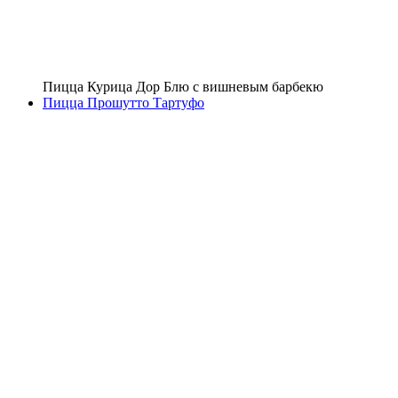
Пицца Курица Дор Блю с вишневым барбекю
Пицца Прошутто Тартуфо