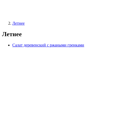
Летнее
Летнее
Салат деревенский с ржаными гренками