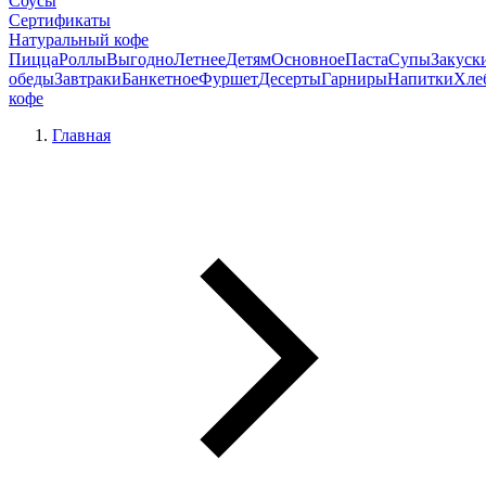
Соусы
Сертификаты
Натуральный кофе
Пицца
Роллы
Выгодно
Летнее
Детям
Основное
Паста
Супы
Закуск
обеды
Завтраки
Банкетное
Фуршет
Десерты
Гарниры
Напитки
Хле
кофе
Главная