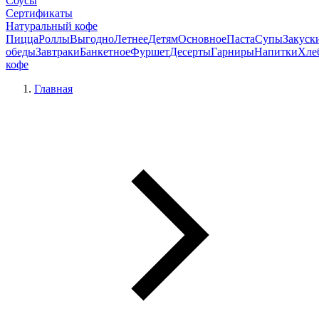
Соусы
Сертификаты
Натуральный кофе
Пицца
Роллы
Выгодно
Летнее
Детям
Основное
Паста
Супы
Закуск
обеды
Завтраки
Банкетное
Фуршет
Десерты
Гарниры
Напитки
Хле
кофе
Главная