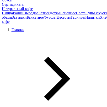
Соусы
Сертификаты
Натуральный кофе
Пицца
Роллы
Выгодно
Летнее
Детям
Основное
Паста
Супы
Закуск
обеды
Завтраки
Банкетное
Фуршет
Десерты
Гарниры
Напитки
Хле
кофе
Главная